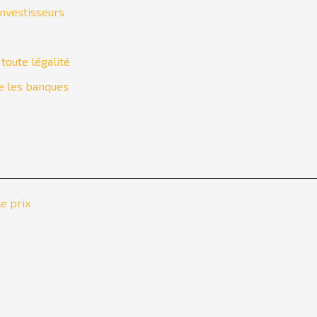
investisseurs
toute légalité
re les banques
e prix